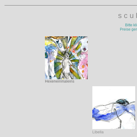
________________________________________________
s c u 
Bitte k
Preise ger
Hexeneinmaleins
Libella